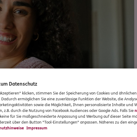
 zum Datenschutz
akzeptieren" klicken, stimmen Sie der Speicherung von Cookies und ähnlichen
. Dadurch ermöglichen Sie eine zuverlässige Funktion der Website, die Analy
rketingaktivitäten sowie die Möglichkeit, Ihnen personalisierte Inhalte und
n, z.B. durch die Nutzung von Facebook Audiences oder Google Ads. Falls Sie
n
r keine für Sie maßgeschneiderte Anpassung und Werbung auf dieser Seite mö
erzeit über den Button "Tool-Einstellungen" anpassen. Näheres zu den einge
hutzhinweise
Impressum