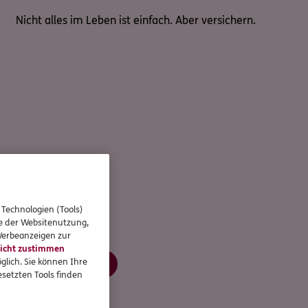
Nicht alles im Leben ist einfach. Aber versichern.
 Technologien (Tools)
se der Websitenutzung,
 Werbeanzeigen zur
icht zustimmen
glich. Sie können Ihre
Jetzt informieren
setzten Tools finden